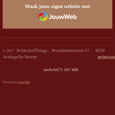
Maak jouw eigen website met
JouwWeb
PrintsAndThings , Roesdammestraat 37 8630
© 2017
Avekapelle/Veurne
printsan
mob:0475 307
Powered by
JouwWeb