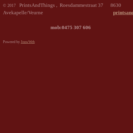
PrintsAndThings , Roesdammestraat 37 8630
© 2017
Avekapelle/Veurne
printsan
mob:0475 307
Powered by
JouwWeb