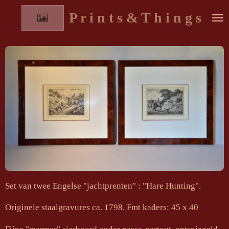
Ga
P r i n t s & T h i n g s
direct
naar
de
hoofdinhoud
Set van twee Engelse "jachtprenten" : "Hare Hunting".
Originele staalgravures ca. 1798. Fmt kaders: 45 x 40