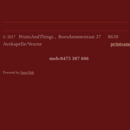
PrintsAndThings , Roesdammestraat 37 8630
© 2017
Avekapelle/Veurne
printsan
mob:0475 307
Powered by
JouwWeb