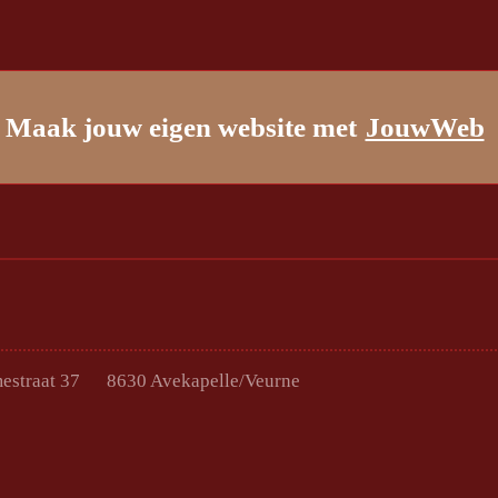
Maak jouw eigen website met
JouwWeb
 Roesdammestraat 37 8630 Avekapelle/V
0475 30