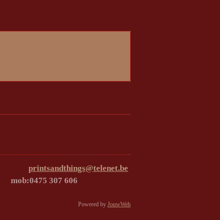
eurne
printsandthings@telenet.be
7 606
Powered by
JouwWeb