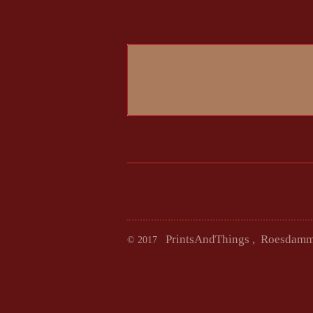
PrintsAndThings ,
© 2017
mob: