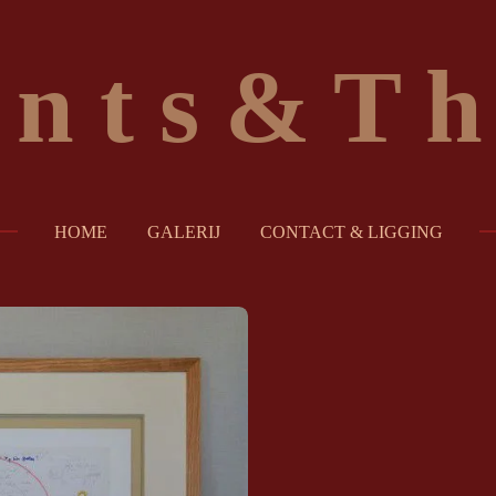
i n t s & T h
HOME
GALERIJ
CONTACT & LIGGING