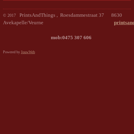
PrintsAndThings , Roesdammestraat 37 8630
© 2017
Avekapelle/Veurne
printsan
mob:0475 307
Powered by
JouwWeb