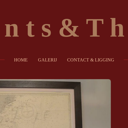
i n t s & T h
HOME
GALERIJ
CONTACT & LIGGING