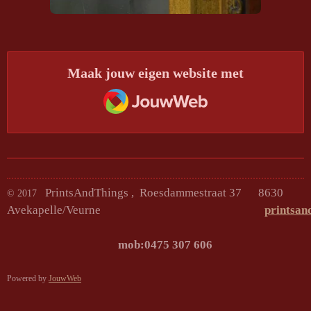
Maak jouw eigen website met
JouwWeb
PrintsAndThings , Roesdammestraat 37 8630
© 2017
Avekapelle/Veurne
printsan
mob:0475 307
Powered by
JouwWeb